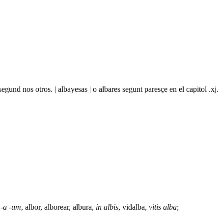
egund nos otros. | albayesas | o albares segunt paresçe en el capitol .
 -a -um
,
albor
,
alborear
,
albura
,
in albis
, vidalba,
vitis alba
;