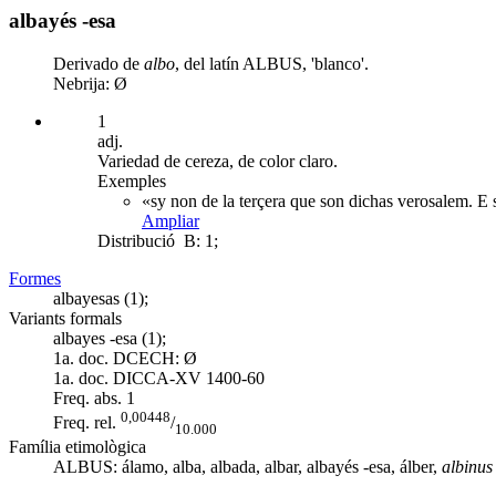
albayés -esa
Derivado de
albo
, del latín ALBUS, 'blanco'.
Nebrija: Ø
1
adj.
Variedad de cereza, de color claro.
Exemples
«sy non de la terçera que son dichas verosalem. E s
Ampliar
Distribució
B: 1;
Formes
albayesas (1);
Variants formals
albayes -esa (1);
1a. doc. DCECH:
Ø
1a. doc. DICCA-XV
1400-60
Freq. abs.
1
0,00448
Freq. rel.
/
10.000
Família etimològica
ALBUS:
álamo
,
alba
,
albada
,
albar
, albayés -esa,
álber
,
albinus