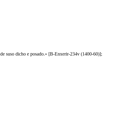
xj. de suso dicho e posado.» [B-Enxerir-234v (1400-60)];