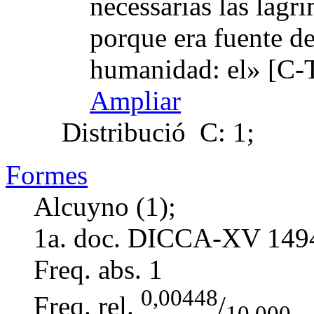
necessarias las lagr
porque era fuente de
humanidad: el» [C-
Ampliar
Distribució
C: 1;
Formes
Alcuyno (1);
1a. doc. DICCA-XV
149
Freq. abs.
1
0,00448
Freq. rel.
/
10.000