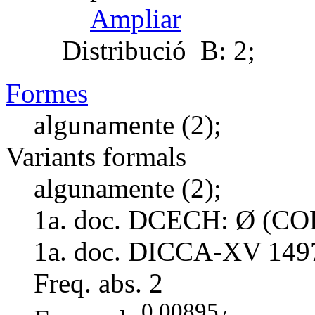
Ampliar
Distribució
B: 2;
Formes
algunamente (2);
Variants formals
algunamente (2);
1a. doc. DCECH:
Ø (COR
1a. doc. DICCA-XV
149
Freq. abs.
2
0,00895