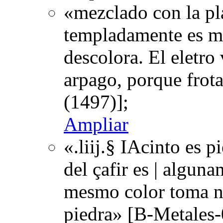
«mezclado con la pla
templadamente es me
descolora. El eletro
arpago, porque frot
(1497)];
Ampliar
«.liij.§ IAcinto es p
del çafir es | algun
mesmo color toma n
piedra» [B-Metales-