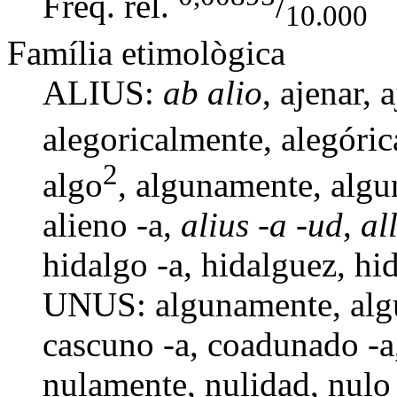
Freq. rel.
/
10.000
Família etimològica
ALIUS:
ab alio
,
ajenar
,
a
alegoricalmente
,
alegóri
2
algo
, algunamente,
algu
alieno -a
,
alius -a -ud
,
al
hidalgo -a
,
hidalguez
,
hi
UNUS: algunamente,
alg
cascuno -a
,
coadunado -a
nulamente
,
nulidad
,
nulo