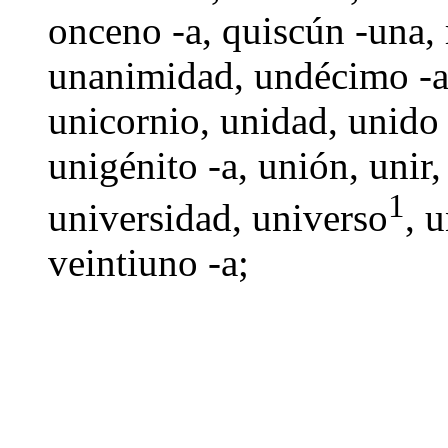
onceno -a
,
quiscún -una
,
unanimidad,
undécimo -
unicornio
,
unidad
,
unido 
unigénito -a,
unión
,
unir
1
universidad
, universo
,
u
veintiuno -a
;