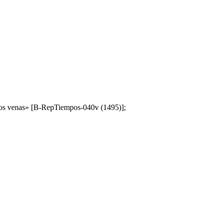
.§ Dos venas» [B-RepTiempos-040v (1495)];