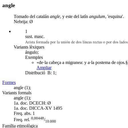
angle
Tomado del catalán
angle
, y este del latín
angulum
, 'esquina'.
Nebrija: Ø
1
sust. masc.
Arista formada por la unión de dos líneas rectas o por dos lados
Variants lèxiques
ángulo;
Exemples
«de·la cabeça a migranea: y a·la postema de ojos.§
Ampliar
Distribució
B: 1;
Formes
angle (1);
Variants formals
angle (1);
1a. doc. DCECH:
Ø
1a. doc. DICCA-XV
1495
Freq. abs.
1
0,00448
Freq. rel.
/
10.000
Família etimològica