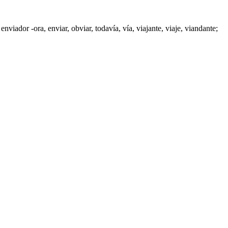
,
enviador -ora
,
enviar
,
obviar
,
todavía
,
vía
, viajante,
viaje
,
viandante
;