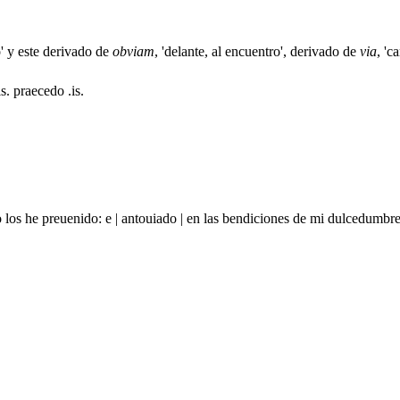
ro' y este derivado de
obviam
, 'delante, al encuentro', derivado de
via
, 'c
s. praecedo .is.
yo los he preuenido: e | antouiado | en las bendiciones de mi dulcedum