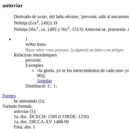
antuviar
Derivado de
uviar
, del latín
obviare
, 'prevenir, salir al encuent
1
Nebrija (
Lex
, 1492): Ø
1
2
Nebrija (
Voc
, ca. 1495 y
Voc
, 1513): Antuviar se. praeuenio .i
1
verbo trans.
Hacer saber <una persona> [a alguien] un daño o un peligro.
Relacions sinonímiques
prevenir;
Exemples
«la gloria. yo se los merecimientos de cada·uno: 
90)];
Ampliar
Distribució
C: 1;
Formes
he antouiado (1);
Variants formals
antoviar (1);
1a. doc. DCECH:
1500 (CORDE: 1250)
1a. doc. DICCA-XV
1488-90
Freq. abs.
1