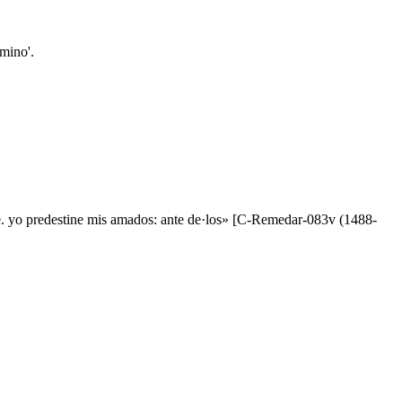
amino'.
bre. yo predestine mis amados: ante de·los» [C-Remedar-083v (1488-