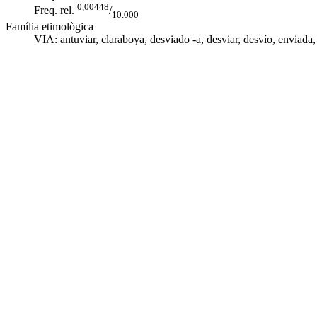
0,00448
Freq. rel.
/
10.000
Família etimològica
VIA: antuviar,
claraboya
,
desviado -a
,
desviar
,
desvío
, enviada