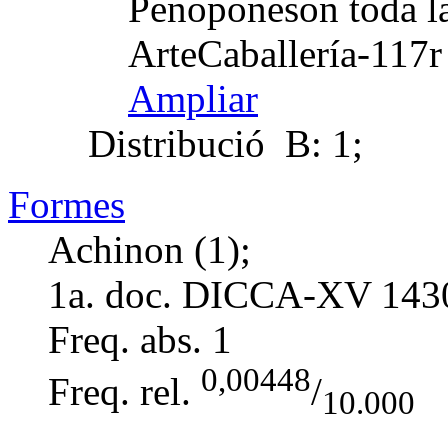
Penoponeson toda la
ArteCaballería-117r
Ampliar
Distribució
B: 1;
Formes
Achinon (1);
1a. doc. DICCA-XV
143
Freq. abs.
1
0,00448
Freq. rel.
/
10.000