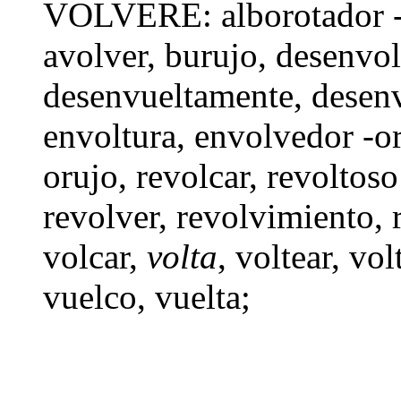
VOLVERE:
alborotador 
avolver, burujo,
desenvol
desenvueltamente
,
desenv
envoltura
,
envolvedor -o
orujo,
revolcar
,
revoltoso
revolver
,
revolvimiento
,
volcar
,
volta
,
voltear
, vol
vuelco,
vuelta
;