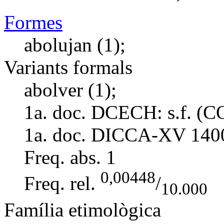
Formes
abolujan (1);
Variants formals
abolver (1);
1a. doc. DCECH:
s.f. (
1a. doc. DICCA-XV
140
Freq. abs.
1
0,00448
Freq. rel.
/
10.000
Família etimològica