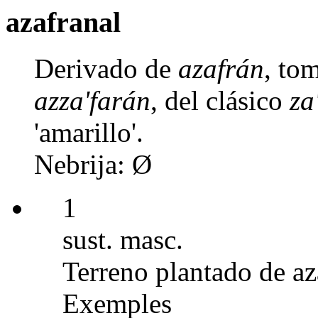
azafranal
Derivado de
azafrán
, to
azza'farán
, del clásico
za
'amarillo'.
Nebrija: Ø
1
sust. masc.
Terreno plantado de az
Exemples