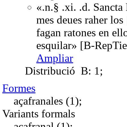
«.n.§ .xi. .d. Sancta
mes deues raher los |
fagan ratones en ell
esquilar» [B-RepTi
Ampliar
Distribució
B: 1;
Formes
açafranales (1);
Variants formals
açafranal (1);