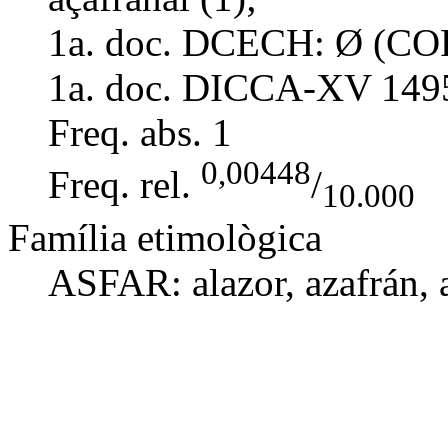
1a. doc. DCECH:
Ø (COR
1a. doc. DICCA-XV
149
Freq. abs.
1
0,00448
Freq. rel.
/
10.000
Família etimològica
ASFAR:
alazor
,
azafrán
,