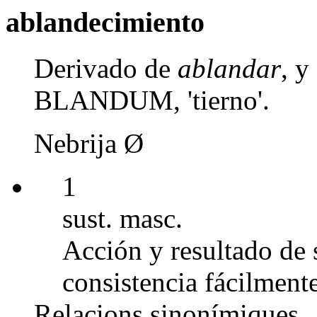
ablandecimiento
Derivado de
ablandar
, y
BLANDUM, 'tierno'.
Nebrija Ø
1
sust. masc.
Acción y resultado de 
consistencia fácilment
Relacions sinonímiques