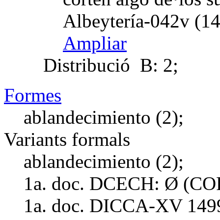
Albeytería-042v (14
Ampliar
Distribució
B: 2;
Formes
ablandecimiento (2);
Variants formals
ablandecimiento (2);
1a. doc. DCECH:
Ø (CO
1a. doc. DICCA-XV
149