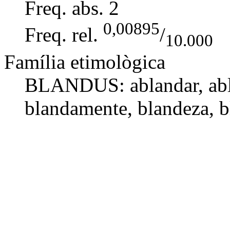
Freq. abs.
2
0,00895
Freq. rel.
/
10.000
Família etimològica
BLANDUS:
ablandar
,
ab
blandamente
,
blandeza
,
b