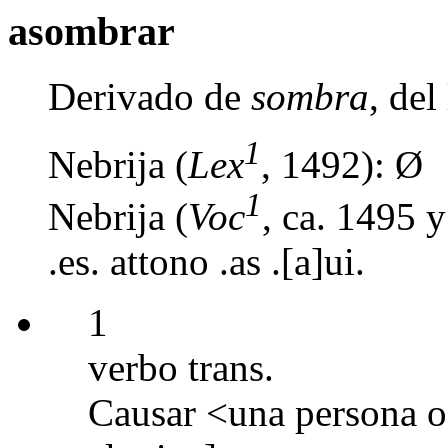
asombrar
Derivado de
sombra
, de
1
Nebrija (
Lex
, 1492): Ø
1
Nebrija (
Voc
, ca. 1495 
.es. attono .as .[a]ui.
1
verbo trans.
Causar <una persona o