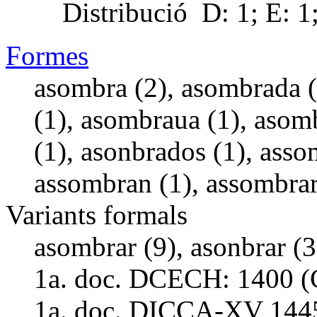
Distribució
D: 1; E: 1
Formes
asombra (2), asombrada 
(1), asombraua (1), asom
(1), asonbrados (1), asso
assombran (1), assombrar
Variants formals
asombrar (9), asonbrar (3
1a. doc. DCECH:
1400 (
1a. doc. DICCA-XV
144