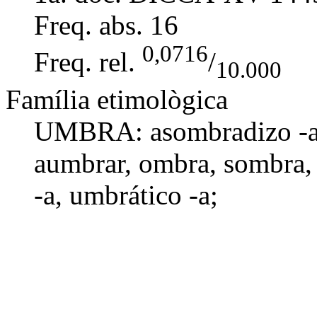
Freq. abs.
16
0,0716
Freq. rel.
/
10.000
Família etimològica
UMBRA:
asombradizo -
aumbrar
, ombra,
sombra
-a
,
umbrático -a
;