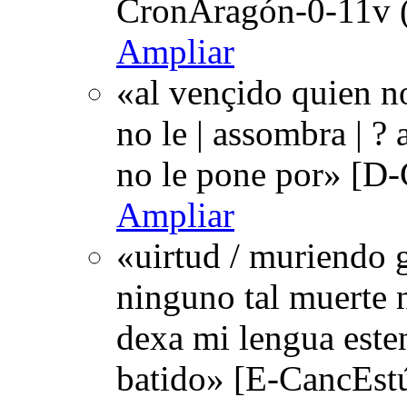
CronAragón-0-11v (
Ampliar
«al vençido quien n
no le | assombra | ?
no le pone por» [D
Ampliar
«uirtud / muriendo g
ninguno tal muerte n
dexa mi lengua esten
batido» [E-CancEst