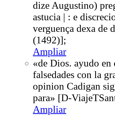
dize Augustino) pre
astucia | : e discrec
verguença dexa de 
(1492)];
Ampliar
«de Dios. ayudo en 
falsedades con la gra
opinion Cadigan sig
para» [D-ViajeTSan
Ampliar