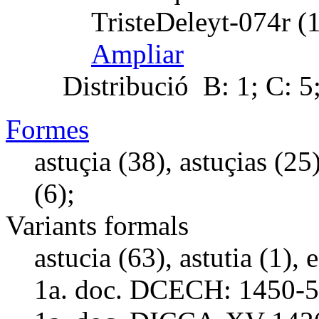
TristeDeleyt-074r (
Ampliar
Distribució
B: 1; C: 5;
Formes
astuçia (38), astuçias (25)
(6);
Variants formals
astucia (63), astutia (1), e
1a. doc. DCECH:
1450-5