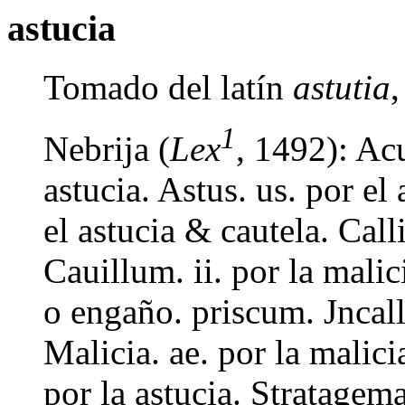
astucia
Tomado del latín
astutia
1
Nebrija (
Lex
, 1492): Acu
astucia. Astus. us. por el 
el astucia & cautela. Calli
Cauillum. ii. por la malic
o engaño. priscum. Jncalli
Malicia. ae. por la malici
por la astucia. Stratagema