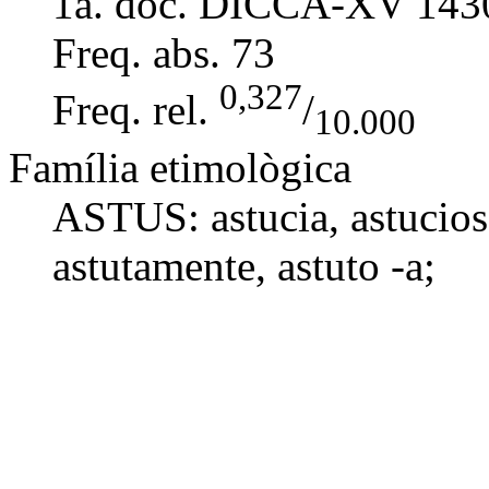
1a. doc. DICCA-XV
143
Freq. abs.
73
0,327
Freq. rel.
/
10.000
Família etimològica
ASTUS:
astucia
, astuci
astutamente
,
astuto -a
;