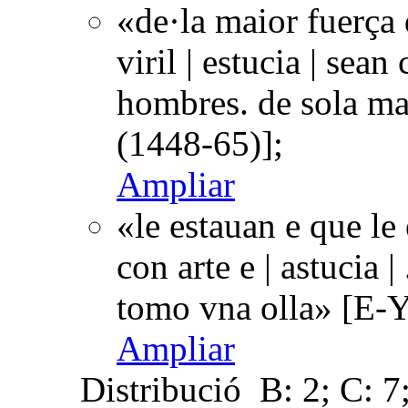
«de·la maior fuerça 
viril | estucia | sea
hombres. de sola m
(1448-65)];
Ampliar
«le estauan e que le
con arte e | astucia |
tomo vna olla» [E-
Ampliar
Distribució
B: 2; C: 7;