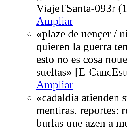
ViajeTSanta-093r (1
Ampliar
«plaze de uençer / n
quieren la guerra tene
esto no es cosa nouel
sueltas» [E-CancEst
Ampliar
«cadaldia atienden s
mentiras. reportes: ro
burlas que azen a m