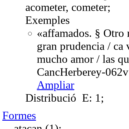
acometer, cometer;
Exemples
«affamados. § Otro 
gran prudencia / ca 
mucho amor / las qu
CancHerberey-062v 
Ampliar
Distribució
E: 1;
Formes
atacan (1);