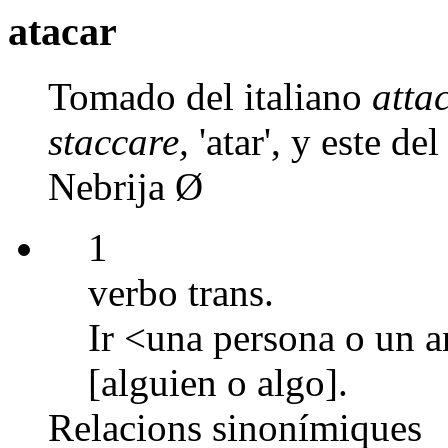
atacar
Tomado del italiano
atta
staccare,
'atar', y este d
Nebrija Ø
1
verbo trans.
Ir <una persona o un a
[alguien o algo].
Relacions sinonímiques