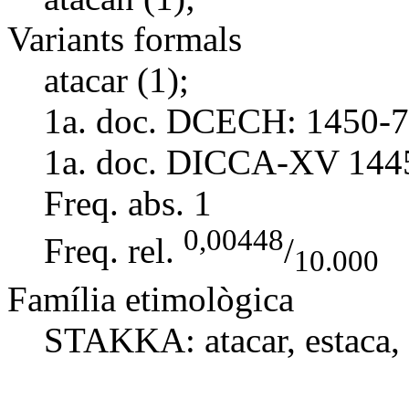
Variants formals
atacar (1);
1a. doc. DCECH:
1450-7
1a. doc. DICCA-XV
144
Freq. abs.
1
0,00448
Freq. rel.
/
10.000
Família etimològica
STAKKA:
atacar
,
estaca
,