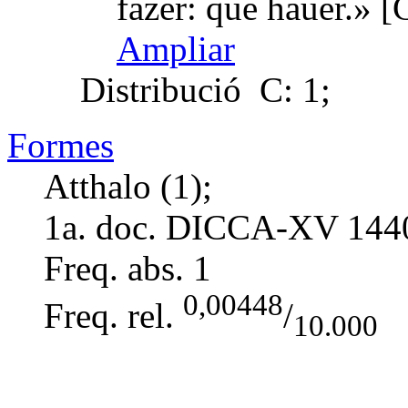
fazer: que hauer.» 
Ampliar
Distribució
C: 1;
Formes
Atthalo (1);
1a. doc. DICCA-XV
144
Freq. abs.
1
0,00448
Freq. rel.
/
10.000