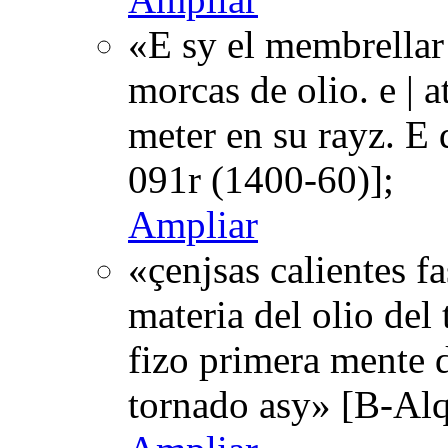
«E sy el membrellar
morcas de olio. e | a
meter en su rayz. E 
091r (1400-60)];
Ampliar
«çenjsas calientes f
materia del olio del 
fizo primera mente d
tornado asy» [B-Al