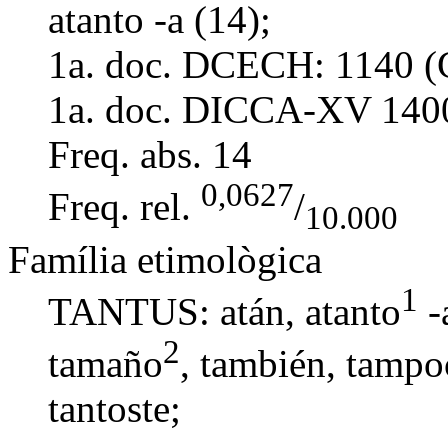
atanto -a (14);
1a. doc. DCECH:
1140 (
1a. doc. DICCA-XV
140
Freq. abs.
14
0,0627
Freq. rel.
/
10.000
Família etimològica
1
TANTUS: atán,
atanto
-
2
tamaño
,
también
,
tampo
tantoste
;