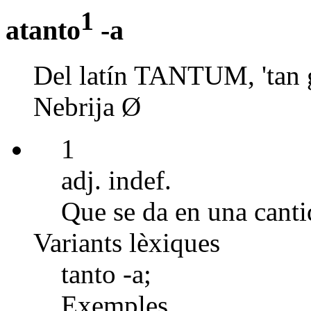
1
atanto
-a
Del latín TANTUM, 'tan 
Nebrija Ø
1
adj. indef.
Que se da en una canti
Variants lèxiques
tanto -a;
Exemples