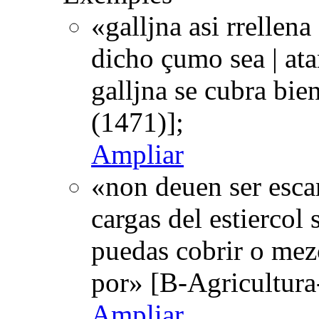
«galljna asi rrellena
dicho çumo sea | at
galljna se cubra bie
(1471)];
Ampliar
«non deuen ser esca
cargas del estiercol 
puedas cobrir o mezc
por» [B-Agricultura
Ampliar