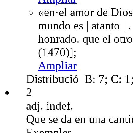
«en·el amor de Dios.
mundo es | atanto | 
honrado. que el otr
(1470)];
Ampliar
Distribució
B: 7; C: 1
2
adj. indef.
Que se da en una canti
Exemples