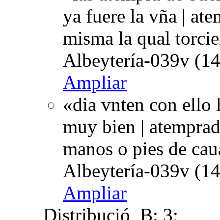
ya fuere la vña | at
misma la qual torci
Albeytería-039v (14
Ampliar
«dia vnten con ello 
muy bien | atemprada
manos o pies de cau
Albeytería-039v (14
Ampliar
Distribució
B: 3;