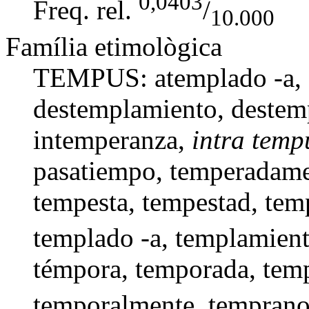
0,0403
Freq. rel.
/
10.000
Família etimològica
TEMPUS:
atemplado -a
,
destemplamiento
, deste
intemperanza
,
intra temp
pasatiempo
,
temperadame
tempesta
,
tempestad
,
tem
templado -a
,
templamien
témpora
,
temporada
,
tem
temporalmente
,
tempran