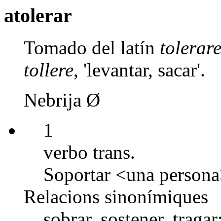
atolerar
Tomado del latín
tolerar
tollere
, 'levantar, sacar'.
Nebrija Ø
1
verbo trans.
Soportar <una persona>
Relacions sinonímiques
sobrar, sostener, tragar