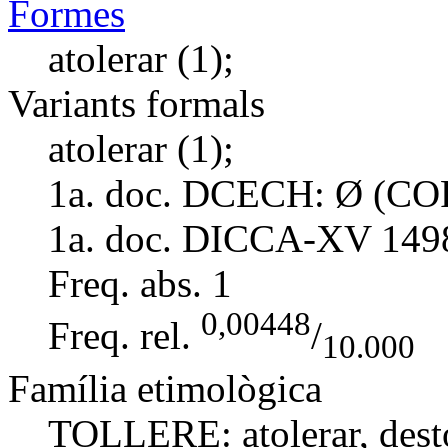
Formes
atolerar (1);
Variants formals
atolerar (1);
1a. doc. DCECH:
Ø (COR
1a. doc. DICCA-XV
149
Freq. abs.
1
0,00448
Freq. rel.
/
10.000
Família etimològica
TOLLERE:
atolerar
,
dest