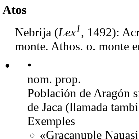
Atos
1
Nebrija (
Lex
, 1492): Ac
monte. Athos. o. monte e
•
nom. prop.
Población de Aragón si
de Jaca (llamada tamb
Exemples
«Graçanuple Nauasie