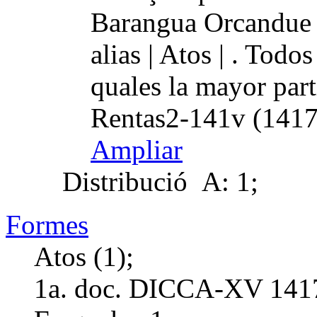
Barangua Orcandue 
alias | Atos | . Todo
quales la mayor par
Rentas2-141v (1417
Ampliar
Distribució
A: 1;
Formes
Atos (1);
1a. doc. DICCA-XV
141