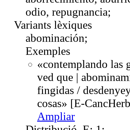
odio, repugnancia;
Variants lèxiques
abominación;
Exemples
«contemplando las ga
ved que | abominamie
fingidas / desdenyey
cosas» [E-CancHerb
Ampliar
Distribució
E: 1;