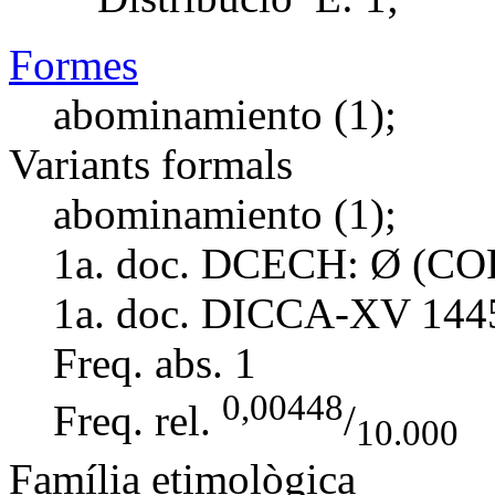
Formes
abominamiento (1);
Variants formals
abominamiento (1);
1a. doc. DCECH:
Ø (CO
1a. doc. DICCA-XV
144
Freq. abs.
1
0,00448
Freq. rel.
/
10.000
Família etimològica