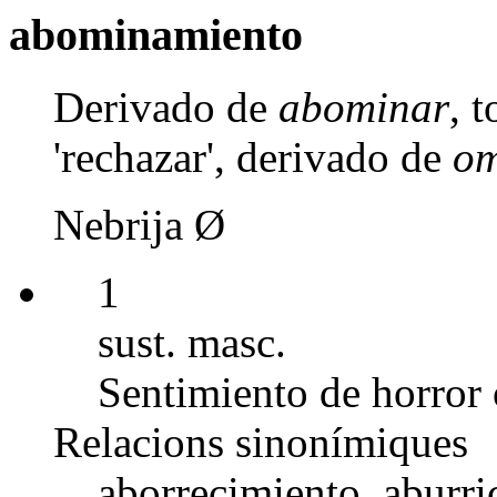
abominamiento
Derivado de
abominar
, 
'rechazar', derivado de
om
Nebrija Ø
1
sust. masc.
Sentimiento de horror 
Relacions sinonímiques
aborrecimiento, aburri