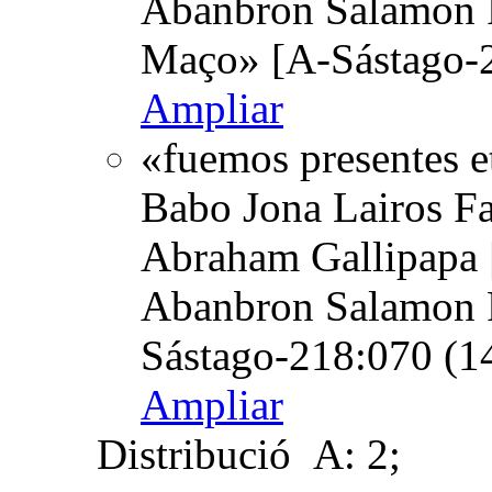
Abanbron Salamon P
Maço» [A-Sástago-2
Ampliar
«fuemos presentes e
Babo Jona Lairos F
Abraham Gallipapa |
Abanbron Salamon P
Sástago-218:070 (1
Ampliar
Distribució
A: 2;