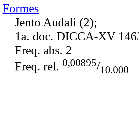
Formes
Jento Audali (2);
1a. doc. DICCA-XV
146
Freq. abs.
2
0,00895
Freq. rel.
/
10.000