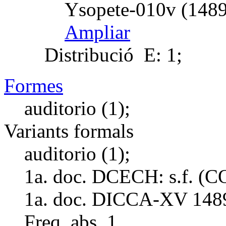
Ysopete-010v (1489
Ampliar
Distribució
E: 1;
Formes
auditorio (1);
Variants formals
auditorio (1);
1a. doc. DCECH:
s.f. (
1a. doc. DICCA-XV
148
Freq. abs.
1