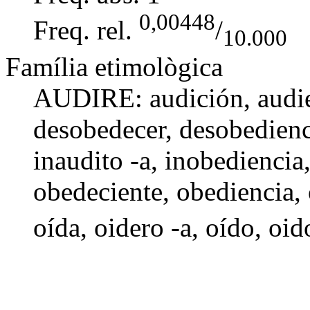
0,00448
Freq. rel.
/
10.000
Família etimològica
AUDIRE:
audición
,
audi
desobedecer
,
desobedienc
inaudito -a,
inobediencia
obedeciente,
obediencia
,
oída
,
oidero -a
,
oído
,
oid