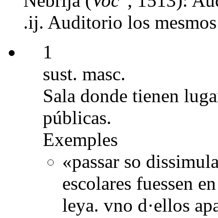
Nebrija (
Voc
, 1513): Au
.ij. Auditorio los mesmos
1
sust. masc.
Sala donde tienen luga
públicas.
Exemples
«passar so dissimula
escolares fuessen en
leya. vno d·ellos ap