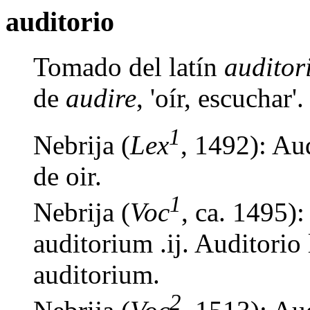
auditorio
Tomado del latín
auditor
de
audire
, 'oír, escuchar'.
1
Nebrija (
Lex
, 1492): Aud
de oir.
1
Nebrija (
Voc
, ca. 1495):
auditorium .ij. Auditorio
auditorium.
2