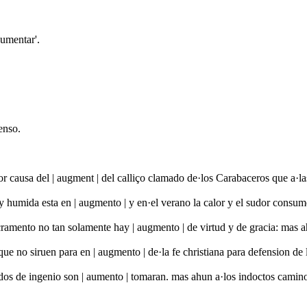
aumentar'.
enso.
or causa del | augment | del calliço clamado de·los Carabaceros que a·
ia y humida esta en | augmento | y en·el verano la calor y el sudor con
ramento no tan solamente hay | augmento | de virtud y de gracia: mas a
ue no siruen para en | augmento | de·la fe christiana para defension de
lidos de ingenio son | aumento | tomaran. mas ahun a·los indoctos camino