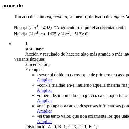
aumento
Tomado del latín
augmentum
, 'aumento', derivado de
augere
, '
1
Nebrija (
Lex
, 1492): *Augmentum. i. por el acrecentamiento.
1
2
Nebrija (
Voc
, ca. 1495 y
Voc
, 1513): Ø
1
sust. masc.
Acción y resultado de hacerse algo más grande o más int
Variants lèxiques
aumentación;
Exemples
«seyer al doble mas cosa que de primero era assi p
Ampliar
«con·la frialdad en·el inuierno aquella materia fr
Ampliar
«quiere dezir como buena gracia. ca en aqueste sac
Ampliar
«real pompa o gastos y despensas infructuosas porq
Ampliar
«si trae tanto valor. que non solamente los que ua
Ampliar
Distribució
A: 6; B: 1; C: 3; D: 1; E: 1;