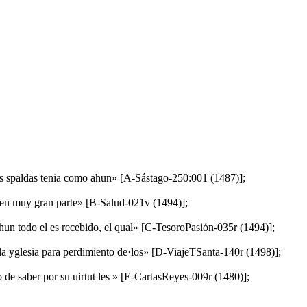
las spaldas tenia como ahun» [A-Sástago-250:001 (1487)];
sumen muy gran parte» [B-Salud-021v (1494)];
hun todo el es recebido, el qual» [C-TesoroPasión-035r (1494)];
 la yglesia para perdimiento de·los» [D-ViajeTSanta-140r (1498)];
 de saber por su uirtut les » [E-CartasReyes-009r (1480)];