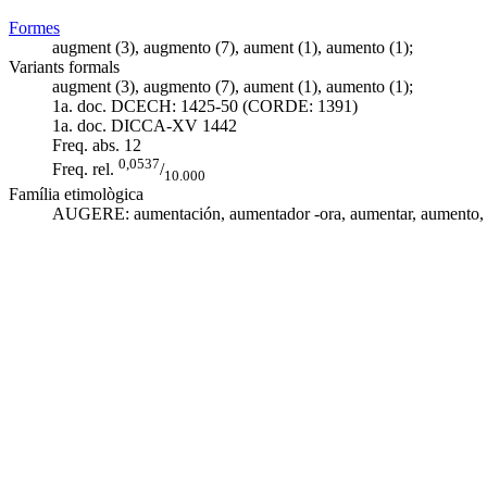
Formes
augment (3), augmento (7), aument (1), aumento (1);
Variants formals
augment (3), augmento (7), aument (1), aumento (1);
1a. doc. DCECH:
1425-50 (CORDE: 1391)
1a. doc. DICCA-XV
1442
Freq. abs.
12
0,0537
Freq. rel.
/
10.000
Família etimològica
AUGERE:
aumentación
, aumentador -ora,
aumentar
,
aumento