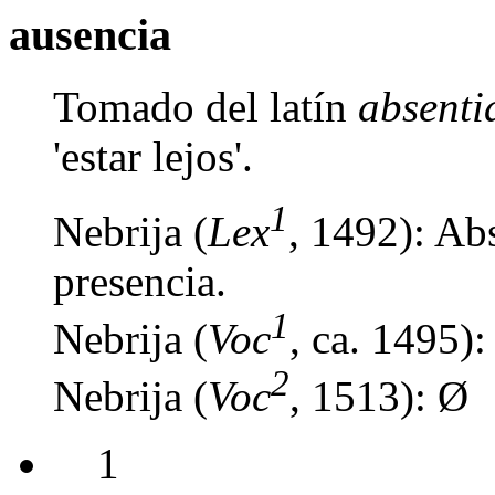
ausencia
Tomado del latín
absenti
'estar lejos'.
1
Nebrija (
Lex
, 1492): Abs
presencia.
1
Nebrija (
Voc
, ca. 1495):
2
Nebrija (
Voc
, 1513): Ø
1