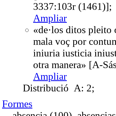
3337:103r (1461)];
Ampliar
«de·los ditos pleito
mala voç por contuma
iniuria iusticia iniu
otra manera» [A-Sá
Ampliar
Distribució
A: 2;
Formes
absencia (100), absençias 