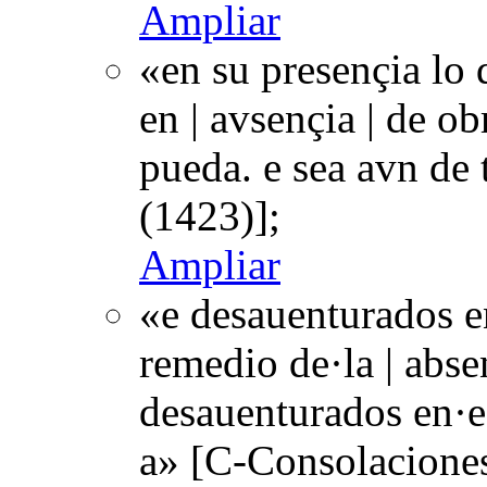
Ampliar
«en su presençia lo 
en | avsençia | de o
pueda. e sea avn de
(1423)];
Ampliar
«e desauenturados e
remedio de·la | absen
desauenturados en·e
a» [C-Consolacione