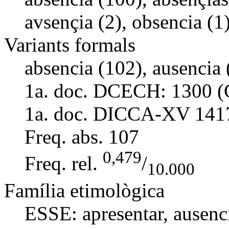
avsençia (2), obsencia (1)
Variants formals
absencia (102), ausencia (
1a. doc. DCECH:
1300 (
1a. doc. DICCA-XV
141
Freq. abs.
107
0,479
Freq. rel.
/
10.000
Família etimològica
ESSE:
apresentar
,
ausenc