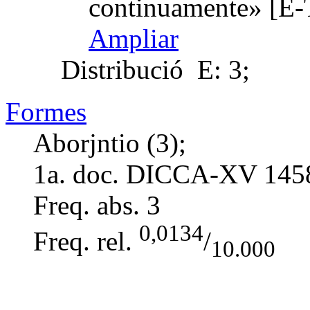
continuamente» [E-T
Ampliar
Distribució
E: 3;
Formes
Aborjntio (3);
1a. doc. DICCA-XV
145
Freq. abs.
3
0,0134
Freq. rel.
/
10.000