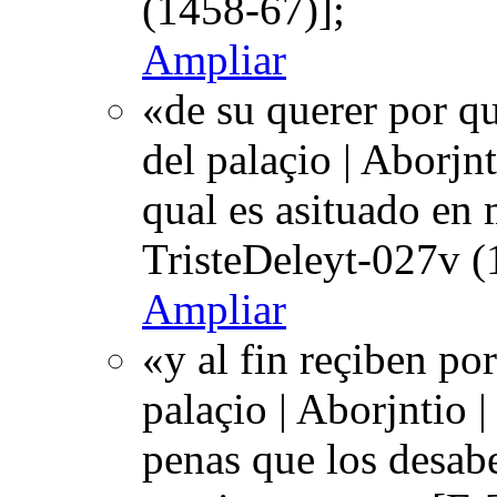
(1458-67)];
Ampliar
«de su querer por qu
del palaçio | Aborjnt
qual es asituado en
TristeDeleyt-027v (
Ampliar
«y al fin reçiben por
palaçio | Aborjntio 
penas que los desab