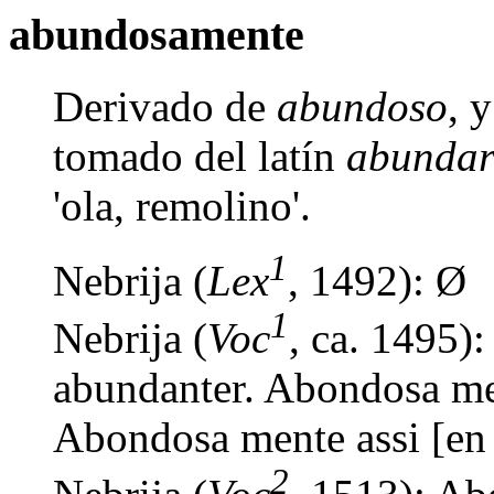
abundosamente
Derivado de
abundoso
, 
tomado del latín
abundar
'ola, remolino'.
1
Nebrija (
Lex
, 1492): Ø
1
Nebrija (
Voc
, ca. 1495)
abundanter. Abondosa men
Abondosa mente assi [en 
2