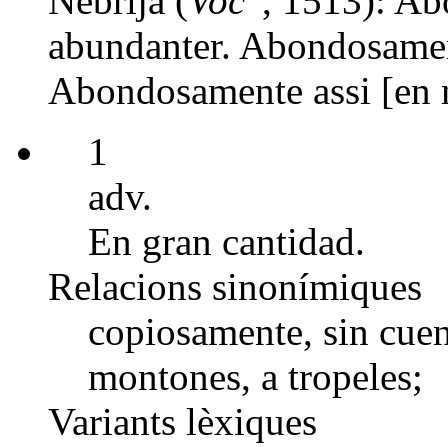
Nebrija (
Voc
, 1513): A
abundanter. Abondosament
Abondosamente assi [en m
1
adv.
En gran cantidad.
Relacions sinonímiques
copiosamente, sin cuent
montones, a tropeles;
Variants lèxiques