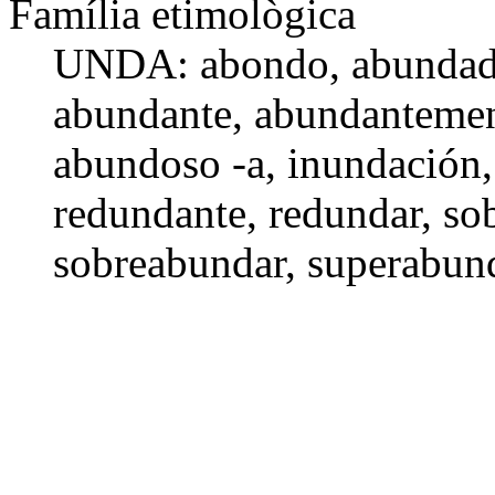
Família etimològica
UNDA:
abondo
,
abundad
abundante
,
abundanteme
abundoso -a
,
inundación
redundante
,
redundar
,
so
sobreabundar,
superabun