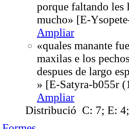
porque faltando les 
mucho» [E-Ysopete-
Ampliar
«quales manante fuen
maxilas e los pecho
despues de largo esp
» [E-Satyra-b055r (
Ampliar
Distribució
C: 7; E: 4
Formes