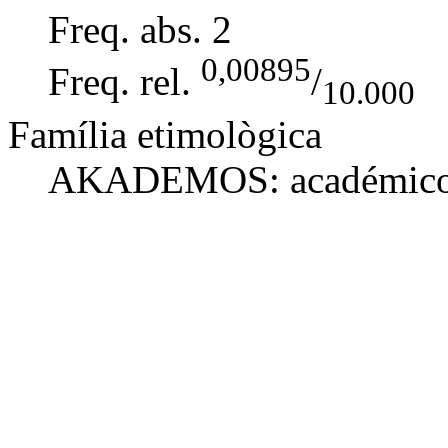
Freq. abs.
2
0,00895
Freq. rel.
/
10.000
Família etimològica
AKADEMOS:
académico