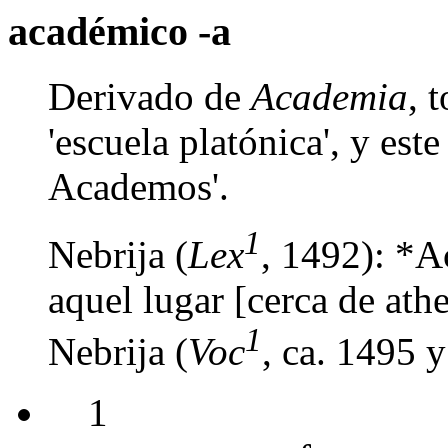
académico -a
Derivado de
Academia
, 
'escuela platónica', y est
Academos'.
1
Nebrija (
Lex
, 1492): *A
aquel lugar [cerca de ath
1
Nebrija (
Voc
, ca. 1495 
1