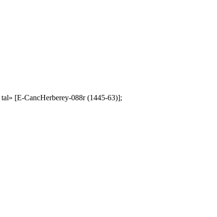
era tal» [E-CancHerberey-088r (1445-63)];