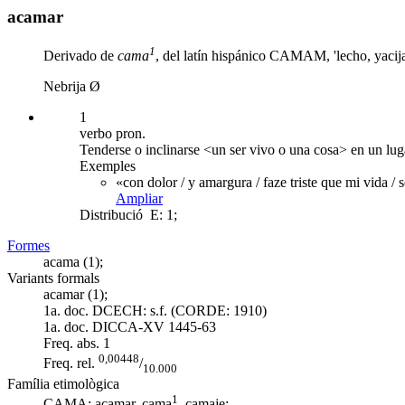
acamar
1
Derivado de
cama
, del latín hispánico CAMAM, 'lecho, yacija
Nebrija Ø
1
verbo pron.
Tenderse o inclinarse <un ser vivo o una cosa> en un lug
Exemples
«con dolor / y amargura / faze triste que mi vida /
Ampliar
Distribució
E: 1;
Formes
acama (1);
Variants formals
acamar (1);
1a. doc. DCECH:
s.f. (CORDE: 1910)
1a. doc. DICCA-XV
1445-63
Freq. abs.
1
0,00448
Freq. rel.
/
10.000
Família etimològica
1
CAMA:
acamar
, cama
,
camaje
;