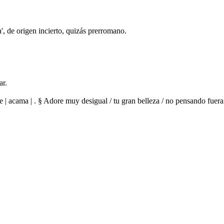
', de origen incierto, quizás prerromano.
ar.
 se | acama | . § Adore muy desigual / tu gran belleza / no pensando fu