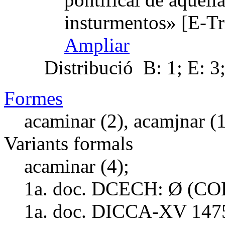
insturmentos» [E-T
Ampliar
Distribució
B: 1; E: 3
Formes
acaminar (2), acamjnar (1
Variants formals
acaminar (4);
1a. doc. DCECH:
Ø (COR
1a. doc. DICCA-XV
147