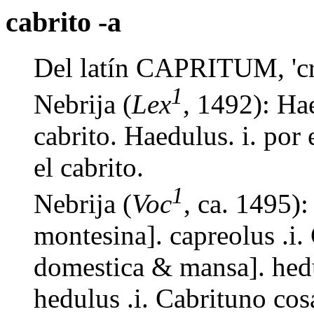
cabrito -a
Del latín CAPRITUM, 'crí
1
Nebrija (
Lex
, 1492): Ha
cabrito. Haedulus. i. por 
el cabrito.
1
Nebrija (
Voc
, ca. 1495):
montesina]. capreolus .i.
domestica & mansa]. hedu
hedulus .i. Cabrituno cos