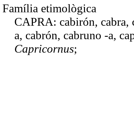
Família etimològica
CAPRA: cabirón,
cabra
,
a
,
cabrón
,
cabruno -a
,
cap
Capricornus
;