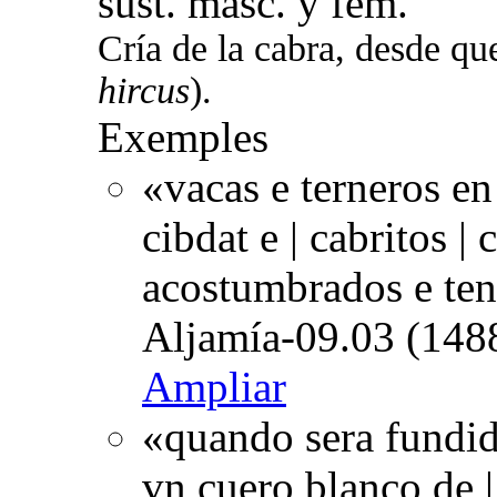
sust. masc. y fem.
Cría de la cabra, desde qu
hircus
).
Exemples
«vacas e terneros en
cibdat e | cabritos |
acostumbrados e ten
Aljamía-09.03 (1488
Ampliar
«quando sera fundid
vn cuero blanco de |