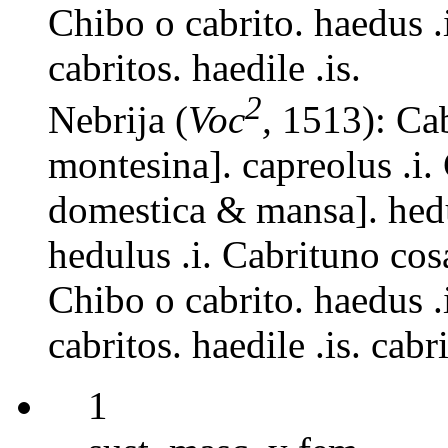
Chibo o cabrito. haedus .i
cabritos. haedile .is.
2
Nebrija (
Voc
,
1513): Cab
montesina]. capreolus .i.
domestica & mansa]. hedu
hedulus .i. Cabrituno cos
Chibo o cabrito. haedus .i
cabritos. haedile .is. cabri
1