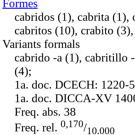
Formes
cabridos (1), cabrita (1), 
cabritos (10), crabito (3),
Variants formals
cabrido -a (1), cabritillo 
(4);
1a. doc. DCECH:
1220-5
1a. doc. DICCA-XV
140
Freq. abs.
38
0,170
Freq. rel.
/
10.000