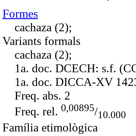
Formes
cachaza (2);
Variants formals
cachaza (2);
1a. doc. DCECH:
s.f. (
1a. doc. DICCA-XV
142
Freq. abs.
2
0,00895
Freq. rel.
/
10.000
Família etimològica