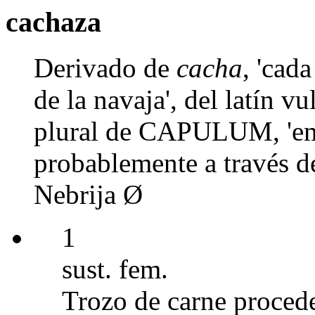
cachaza
Derivado de
cacha
, 'cad
de la navaja', del latí
plural de CAPULUM, 'emp
probablemente a través d
Nebrija Ø
1
sust. fem.
Trozo de carne procede