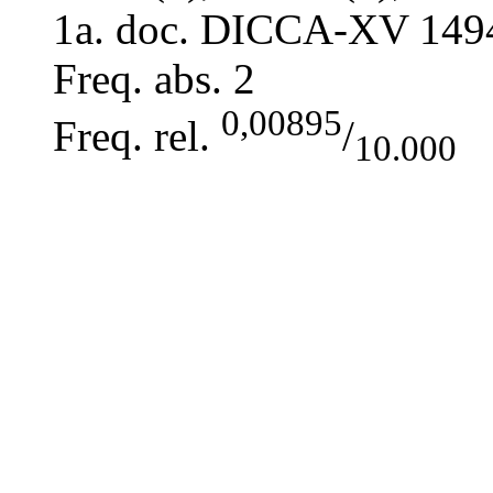
1a. doc. DICCA-XV
149
Freq. abs.
2
0,00895
Freq. rel.
/
10.000