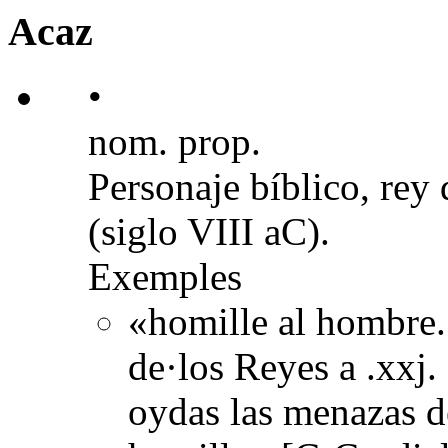
Acaz
•
nom. prop.
Personaje bíblico, rey 
(siglo VIII aC).
Exemples
«homille al hombre. 
de·los Reyes a .xxj. 
oydas las menazas de