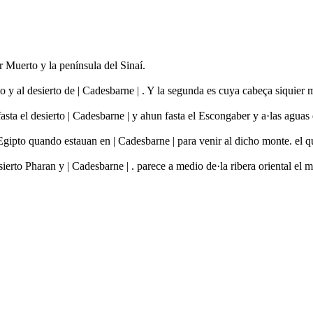
r Muerto y la península del Sinaí.
 y al desierto de | Cadesbarne | . Y la segunda es cuya cabeça siquier
fasta el desierto | Cadesbarne | y ahun fasta el Escongaber y a·las agua
 Egipto quando estauan en | Cadesbarne | para venir al dicho monte. el 
erto Pharan y | Cadesbarne | . parece a medio de·la ribera oriental el