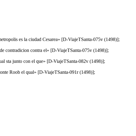
 metropolis es la ciudad Cesarea» [D-ViajeTSanta-075v (1498)];
s de contradicion contra el» [D-ViajeTSanta-075v (1498)];
qual sta junto con el que» [D-ViajeTSanta-082v (1498)];
 monte Roob el qual» [D-ViajeTSanta-091r (1498)];