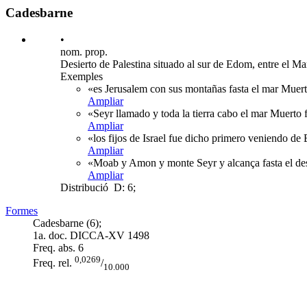
Cadesbarne
•
nom. prop.
Desierto de Palestina situado al sur de Edom, entre el Ma
Exemples
«es Jerusalem con sus montañas fasta el mar Muerto
Ampliar
«Seyr llamado y toda la tierra cabo el mar Muerto 
Ampliar
«los fijos de Israel fue dicho primero veniendo de
Ampliar
«Moab y Amon y monte Seyr y alcança fasta el desi
Ampliar
Distribució
D: 6;
Formes
Cadesbarne (6);
1a. doc. DICCA-XV
1498
Freq. abs.
6
0,0269
Freq. rel.
/
10.000