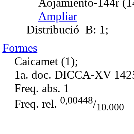
Aojamiento-144r (1
Ampliar
Distribució
B: 1;
Formes
Caicamet (1);
1a. doc. DICCA-XV
142
Freq. abs.
1
0,00448
Freq. rel.
/
10.000