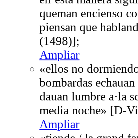
queman encienso con
piensan que hablan
(1498)];
Ampliar
«ellos no dormiendo
bombardas echauan l
dauan lumbre a·la s
media noche» [D-Vi
Ampliar
«tiende / la grand f