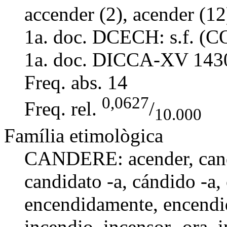
accender (2), acender (12
1a. doc. DCECH:
s.f. (
1a. doc. DICCA-XV
143
Freq. abs.
14
0,0627
Freq. rel.
/
10.000
Família etimològica
CANDERE:
acender
,
can
candidato -a
,
cándido -a
,
encendidamente,
encendi
incendio
,
incensor -ora
,
i