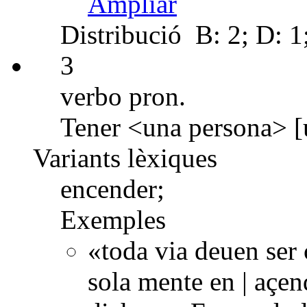
Ampliar
Distribució
B: 2; D: 1
3
verbo pron.
Tener <una persona> [u
Variants lèxiques
encender;
Exemples
«toda via deuen ser 
sola mente en | açen