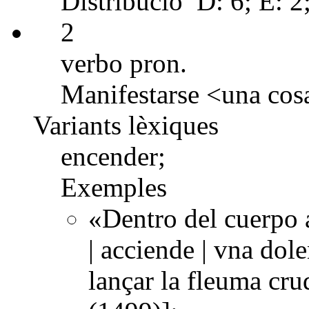
Distribució
D: 6; E: 2
2
verbo pron.
Manifestarse <una cosa
Variants lèxiques
encender;
Exemples
«Dentro del cuerpo a
| acciende | vna dol
lançar la fleuma cr