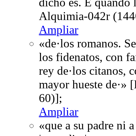
dicho es. E quando l
Alquimia-042r (144
Ampliar
«de·los romanos. Sem
los fidenatos, con f
rey de·los citanos,
mayor hueste de·» [
60)];
Ampliar
«que a su padre ni a