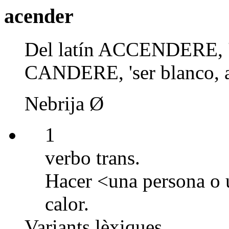
acender
Del latín ACCENDERE, 'p
CANDERE, 'ser blanco, a
Nebrija Ø
1
verbo trans.
Hacer <una persona o u
calor.
Variants lèxiques