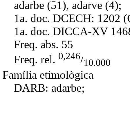
adarbe (51), adarve (4);
1a. doc. DCECH:
1202 (
1a. doc. DICCA-XV
146
Freq. abs.
55
0,246
Freq. rel.
/
10.000
Família etimològica
DARB:
adarbe
;