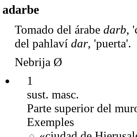
adarbe
Tomado del árabe
darb
, 
del pahlaví
dar
, 'puerta'.
Nebrija Ø
1
sust. masc.
Parte superior del muro
Exemples
«ciudad de Hierusale