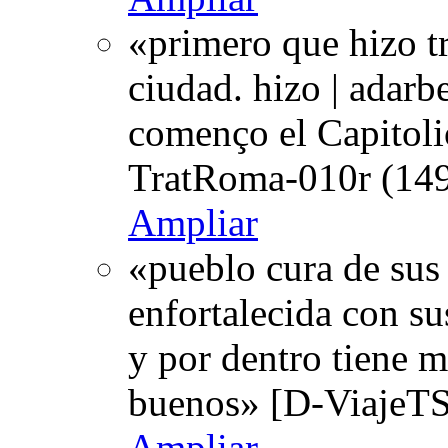
«primero que hizo tr
ciudad. hizo | adarb
començo el Capitolio
TratRoma-010r (149
Ampliar
«pueblo cura de sus 
enfortalecida con sus
y por dentro tiene 
buenos» [D-ViajeTS
Ampliar