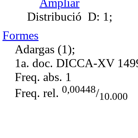
Ampliar
Distribució
D: 1;
Formes
Adargas (1);
1a. doc. DICCA-XV
149
Freq. abs.
1
0,00448
Freq. rel.
/
10.000