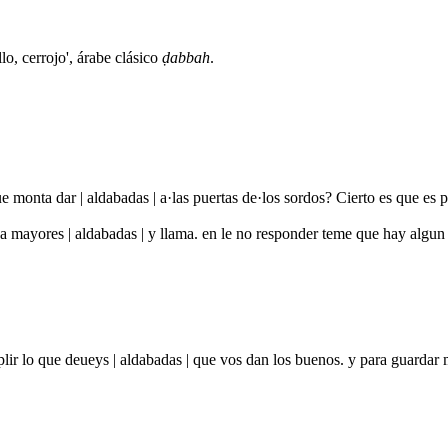
illo, cerrojo', árabe clásico
ḍabbah
.
ue monta dar | aldabadas | a·las puertas de·los sordos? Cierto es que 
da mayores | aldabadas | y llama. en le no responder teme que hay al
plir lo que deueys | aldabadas | que vos dan los buenos. y para guarda