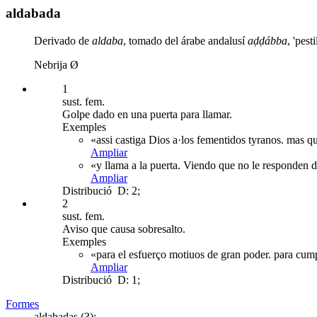
aldabada
Derivado de
aldaba
, tomado del árabe andalusí
aḍḍábba
, 'pest
Nebrija Ø
1
sust. fem.
Golpe dado en una puerta para llamar.
Exemples
«assi castiga Dios a·los fementidos tyranos. mas q
Ampliar
«y llama a la puerta. Viendo que no le responden 
Ampliar
Distribució
D: 2;
2
sust. fem.
Aviso que causa sobresalto.
Exemples
«para el esfuerço motiuos de gran poder. para cum
Ampliar
Distribució
D: 1;
Formes
aldabadas (3);