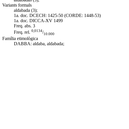
Variants formals
aldabada (3);
1a. doc. DCECH:
1425-50 (CORDE: 1448-53)
1a. doc. DICCA-XV
1499
Freq. abs.
3
0,0134
Freq. rel.
/
10.000
Família etimològica
DABBA:
aldaba
,
aldabada
;