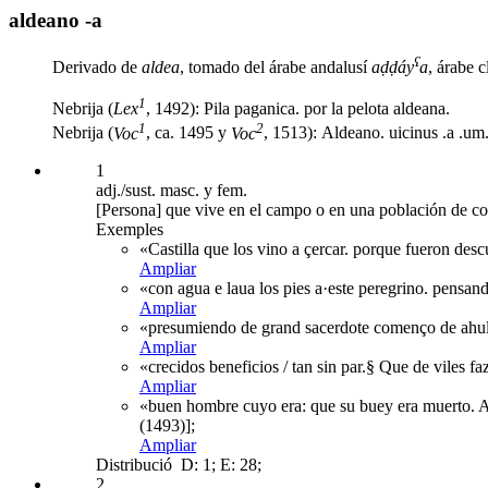
aldeano -a
ʕ
Derivado de
aldea
, tomado del árabe andalusí
aḍḍáy
a
, árabe 
1
Nebrija (
Lex
, 1492): Pila paganica. por la pelota aldeana.
1
2
Nebrija (
Voc
, ca. 1495 y
Voc
, 1513): Aldeano. uicinus .a .um
1
adj./sust. masc. y fem.
[Persona] que vive en el campo o en una población de co
Exemples
«Castilla que los vino a çercar. porque fueron des
Ampliar
«con agua e laua los pies a·este peregrino. pensand
Ampliar
«presumiendo de grand sacerdote començo de ahullar
Ampliar
«crecidos beneficios / tan sin par.§ Que de viles f
Ampliar
«buen hombre cuyo era: que su buey era muerto. A 
(1493)];
Ampliar
Distribució
D: 1; E: 28;
2