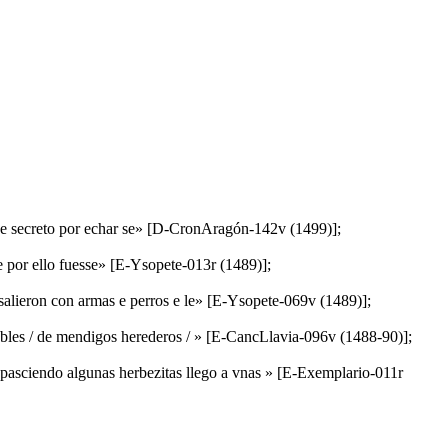
n de secreto por echar se» [D-CronAragón-142v (1499)];
 e por ello fuesse» [E-Ysopete-013r (1489)];
 salieron con armas e perros e le» [E-Ysopete-069v (1489)];
n dobles / de mendigos herederos / » [E-CancLlavia-096v (1488-90)];
 pasciendo algunas herbezitas llego a vnas » [E-Exemplario-011r