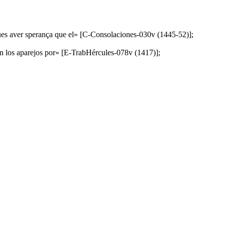
 deues aver sperança que el» [C-Consolaciones-030v (1445-52)];
son los aparejos por» [E-TrabHércules-078v (1417)];