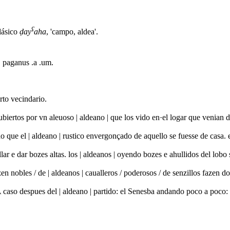
ʕ
clásico
ḍay
aha
, 'campo, aldea'.
. paganus .a .um.
rto vecindario.
cubiertos por vn aleuoso | aldeano | que los vido en·el logar que venia
o que el | aldeano | rustico envergonçado de aquello se fuesse de casa.
 e dar bozes altas. los | aldeanos | oyendo bozes e ahullidos del lobo
azen nobles / de | aldeanos | caualleros / poderosos / de senzillos faze
caso despues del | aldeano | partido: el Senesba andando poco a poco: