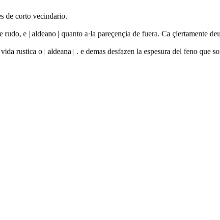
s de corto vecindario.
o e rudo, e | aldeano | quanto a·la pareçençia de fuera. Ca çiertamente
 vida rustica o | aldeana | . e demas desfazen la espesura del feno que 