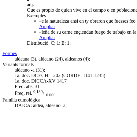
adj.
Que es propio de quien vive en el campo o en poblacione
Exemples
«e la naturaleza ansi en ty obraron que fuesses fe
Ampliar
«leña de su carne ençiendan fuego de trabajo en·la
Ampliar
Distribució
C: 1; E: 1;
Formes
aldeana (3), aldeano (24), aldeanos (4);
Variants formals
aldeano -a (31);
1a. doc. DCECH:
1202 (CORDE: 1141-1235)
1a. doc. DICCA-XV
1417
Freq. abs.
31
0,139
Freq. rel.
/
10.000
Família etimològica
DAICA:
aldea
,
aldeano -a
;