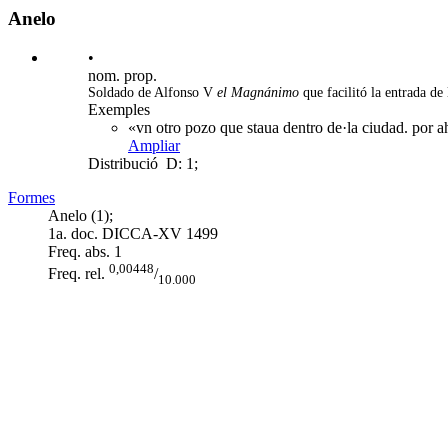
Anelo
•
nom. prop.
Soldado de Alfonso V
el Magnánimo
que facilitó la entrada de
Exemples
«vn otro pozo que staua dentro de·la ciudad. por a
Ampliar
Distribució
D: 1;
Formes
Anelo (1);
1a. doc. DICCA-XV
1499
Freq. abs.
1
0,00448
Freq. rel.
/
10.000