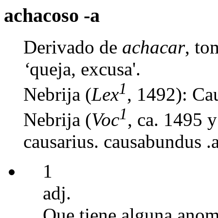
achacoso -a
Derivado de
achacar
, to
‘
queja, excusa'.
1
Nebrija (
Lex
, 1492): Ca
1
Nebrija (
Voc
, ca. 1495 
causarius. causabundus .
1
adj.
Que tiene alguna anomal