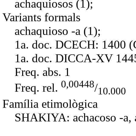
achaquiosos (1);
Variants formals
achaquioso -a (1);
1a. doc. DCECH:
1400 (
1a. doc. DICCA-XV
144
Freq. abs.
1
0,00448
Freq. rel.
/
10.000
Família etimològica
SHAKIYA:
achacoso -a
,