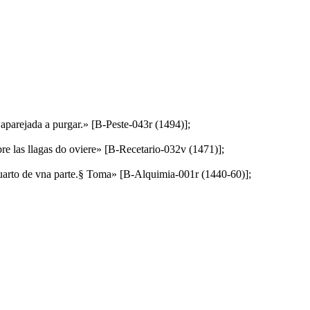
ad aparejada a purgar.» [B-Peste-043r (1494)];
obre las llagas do oviere» [B-Recetario-032v (1471)];
 quarto de vna parte.§ Toma» [B-Alquimia-001r (1440-60)];