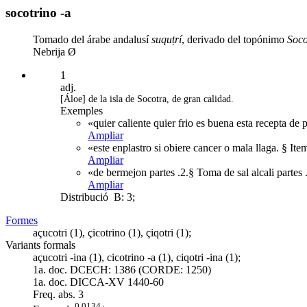
socotrino -a
Tomado del árabe andalusí
suquṭrí
, derivado del topónimo
Soco
Nebrija Ø
1
adj.
[Áloe] de la isla de Socotra, de gran calidad.
Exemples
«quier caliente quier frio es buena esta recepta de 
Ampliar
«este enplastro si obiere cancer o mala llaga. § Ite
Ampliar
«de bermejon partes .2.§ Toma de sal alcali partes
Ampliar
Distribució
B: 3;
Formes
açucotri (1), çicotrino (1), çiqotri (1);
Variants formals
açucotri -ina (1), cicotrino -a (1), ciqotri -ina (1);
1a. doc. DCECH:
1386 (CORDE: 1250)
1a. doc. DICCA-XV
1440-60
Freq. abs.
3
0,0134