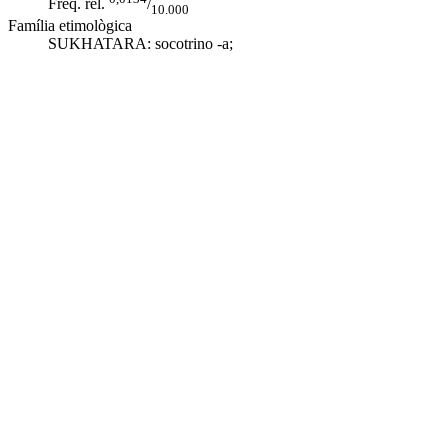
Freq. rel.
/
10.000
Família etimològica
SUKHATARA:
socotrino -a
;