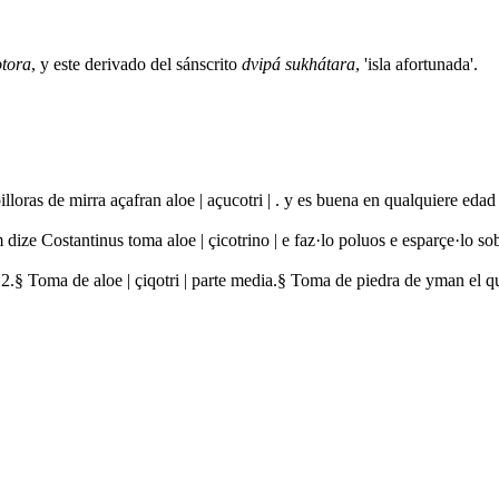
tora
, y este derivado del sánscrito
dvipá sukhátara
, 'isla afortunada'.
pilloras de mirra açafran aloe | açucotri | . y es buena en qualquiere ed
m dize Costantinus toma aloe | çicotrino | e faz·lo poluos e esparçe·lo s
 .2.§ Toma de aloe | çiqotri | parte media.§ Toma de piedra de yman el