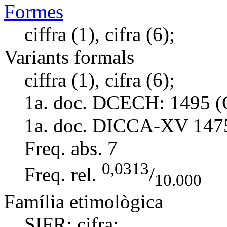
Formes
ciffra (1), cifra (6);
Variants formals
ciffra (1), cifra (6);
1a. doc. DCECH:
1495 (
1a. doc. DICCA-XV
147
Freq. abs.
7
0,0313
Freq. rel.
/
10.000
Família etimològica
SIFR:
cifra
;