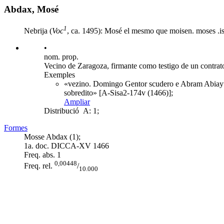
Abdax, Mosé
1
Nebrija (
Voc
, ca. 1495): Mosé el mesmo que moisen. moses .is
•
nom. prop.
Vecino de Zaragoza, firmante como testigo de un contrat
Exemples
«vezino. Domingo Gentor scudero e Abram Abiayu 
sobredito» [A-Sisa2-174v (1466)];
Ampliar
Distribució
A: 1;
Formes
Mosse Abdax (1);
1a. doc. DICCA-XV
1466
Freq. abs.
1
0,00448
Freq. rel.
/
10.000