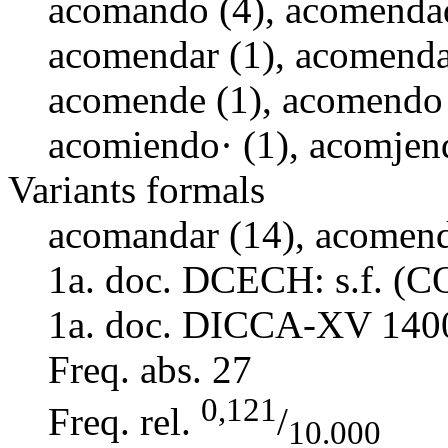
acomando (4), acomendad
acomendar (1), acomenda
acomende (1), acomendo 
acomiendo· (1), acomjend
Variants formals
acomandar (14), acomenda
1a. doc. DCECH:
s.f. (
1a. doc. DICCA-XV
140
Freq. abs.
27
0,121
Freq. rel.
/
10.000