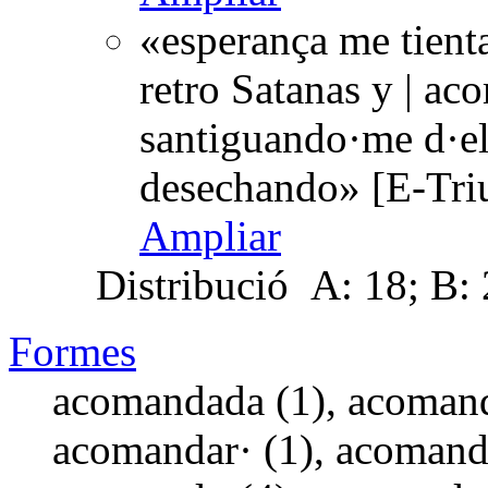
«esperança me tient
retro Satanas y | ac
santiguando·me d·el
desechando» [E-Tri
Ampliar
Distribució
A: 18; B: 2
Formes
acomandada (1), acomand
acomandar· (1), acomand