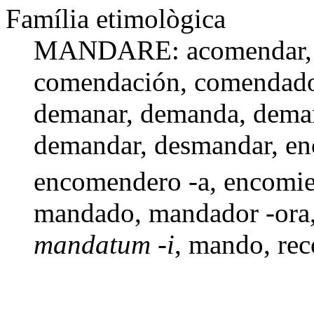
Família etimològica
MANDARE:
acomendar
comendación
,
comendado
demanar,
demanda
,
dema
demandar
,
desmandar
,
en
encomendero -a
,
encomi
mandado
,
mandador -ora
mandatum -i
,
mando
,
re