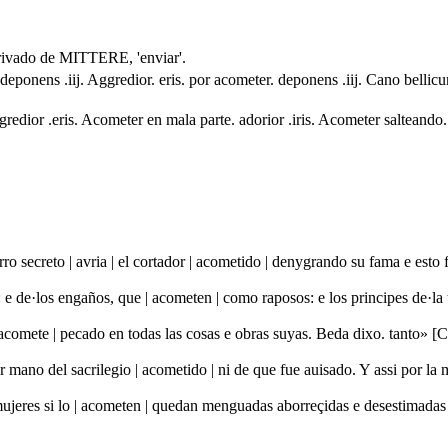
rivado de MITTERE, 'enviar'.
 deponens .iij. Aggredior. eris. por acometer. deponens .iij. Cano bellic
redior .eris. Acometer en mala parte. adorior .iris. Acometer salteando. g
rro secreto | avria | el cortador | acometido | denygrando su fama e esto
 e de·los engaños, que | acometen | como raposos: e los principes de·la
| acomete | pecado en todas las cosas e obras suyas. Beda dixo. tanto» [
ir mano del sacrilegio | acometido | ni de que fue auisado. Y assi por
ujeres si lo | acometen | quedan menguadas aborreçidas e desestimadas e