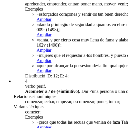
aprehender, emprender, entrar, poner mano, mover, venir;
Exemples
«esforçados coraçones y sentir·os tan buen derecho
Ampliar
«dando priuilegio de seguridad a quantos en el se
009r (1498)];
Ampliar
«santa. y por cierto cosa muy llena de fama y alab
162v (1498)];
Ampliar
«mujeres que el requestar a·los hombres. y puesto q
Ampliar
«que por alcançar la possesion de·la fin. qual quje
Ampliar
Distribució
D: 12; E: 4;
4
verbo perif.
Acometer a / de (+infinitivo).
Dar <una persona o una co
Relacions sinonímiques
comenzar, echar, empezar, escomenzar, poner, tomar;
Variants lèxiques
cometer;
Exemples
«çerca que todas las recuas que venian de faza Tah
Ampliar