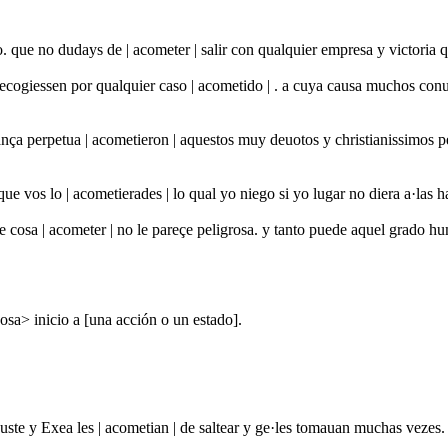
. que no dudays de | acometer | salir con qualquier empresa y victoria 
 recogiessen por qualquier caso | acometido | . a cuya causa muchos co
ança perpetua | acometieron | aquestos muy deuotos y christianissimos 
ue vos lo | acometierades | lo qual yo niego si yo lugar no diera a·las 
re cosa | acometer | no le pareçe peligrosa. y tanto puede aquel grado 
sa> inicio a [una acción o un estado].
uste y Exea les | acometian | de saltear y ge·les tomauan muchas vezes