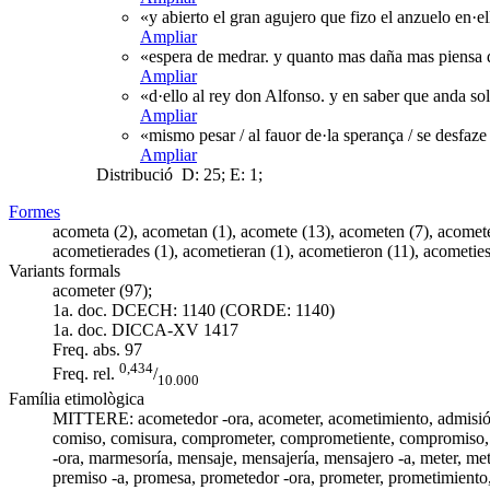
«y abierto el gran agujero que fizo el anzuelo en·
Ampliar
«espera de medrar. y quanto mas daña mas piensa de
Ampliar
«d·ello al rey don Alfonso. y en saber que anda so
Ampliar
«mismo pesar / al fauor de·la sperança / se desfaze
Ampliar
Distribució
D: 25; E: 1;
Formes
acometa (2), acometan (1), acomete (13), acometen (7), acometer
acometierades (1), acometieran (1), acometieron (11), acometies
Variants formals
acometer (97);
1a. doc. DCECH:
1140 (CORDE: 1140)
1a. doc. DICCA-XV
1417
Freq. abs.
97
0,434
Freq. rel.
/
10.000
Família etimològica
MITTERE: acometedor -ora,
acometer
,
acometimiento
,
admisi
comiso
, comisura,
comprometer
,
comprometiente
,
compromiso
-ora
,
marmesoría
,
mensaje
,
mensajería
,
mensajero -a
,
meter
, me
premiso -a
,
promesa
,
prometedor -ora
,
prometer
,
prometimiento