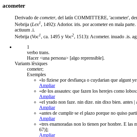
acometer
Derivado de
cometer
, del latín COMMITTERE, 'acometer', de
1
Nebrija (
Lex
, 1492): Adorior. iris. por acometer en mala parte.
actiuum .i.
1
2
Nebrija (
Voc
, ca. 1495 y
Voc
, 1513): Acometer. inuado .is. agg
1
verbo trans.
Hacer <una persona> [algo reprensible].
Variants lèxiques
cometer;
Exemples
«lo fiziese por desfiança o cuydarian que algunt ye
Ampliar
«de·los assautes: que fazen los herejes como lobos:
Ampliar
«el yrado non faze. nin dize. nin dixo bien. antes 
Ampliar
«antes de cumplir·se el plazo porque no quiso part
Ampliar
«tres enamoradas non lo tienen por honbre. E las m
67)];
Ampliar