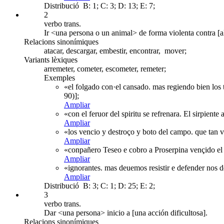
Distribució
B: 1; C: 3; D: 13; E: 7;
2
verbo trans.
Ir <una persona o un animal> de forma violenta contra [a
Relacions sinonímiques
atacar, descargar, embestir, encontrar, mover;
Variants lèxiques
arremeter, cometer, escometer, remeter;
Exemples
«el folgado con·el cansado. mas regiendo bien los
90)];
Ampliar
«con el feruor del spiritu se refrenara. El sirpient
Ampliar
«los vencio y destroço y boto del campo. que tan v
Ampliar
«conpañero Teseo e cobro a Proserpina vençido el c
Ampliar
«ignorantes. mas deuemos resistir e defender nos d
Ampliar
Distribució
B: 3; C: 1; D: 25; E: 2;
3
verbo trans.
Dar <una persona> inicio a [una acción dificultosa].
Relacions sinonímiques