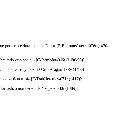
a que podieres e dura mente e Dios» [B-EpítomeGuerra-076r (1470-
 e sobre todo esto con el» [C-Remedar-046r (1488-90)];
ozientos d·ellos. y les» [D-CronAragón-133v (1499)];
ar non se deuen. si» [E-TrabHércules-071r (1417)];
co fantastico non deue» [E-Ysopete-030r (1489)];