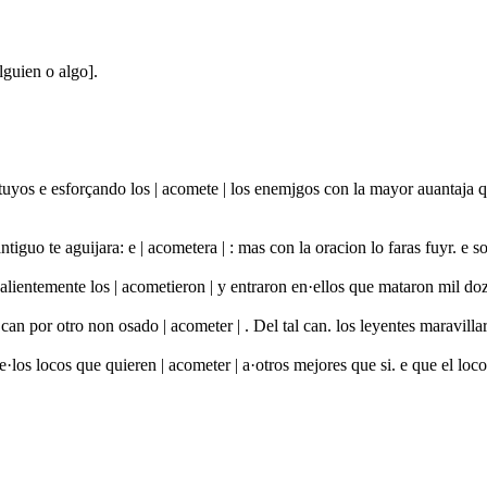
lguien o algo].
 tuyos e esforçando los | acomete | los enemjgos con la mayor auantaj
e antiguo te aguijara: e | acometera | : mas con la oracion lo faras fuyr.
alientemente los | acometieron | y entraron en·ellos que mataron mil d
an por otro non osado | acometer | . Del tal can. los leyentes maravill
e·los locos que quieren | acometer | a·otros mejores que si. e que el lo