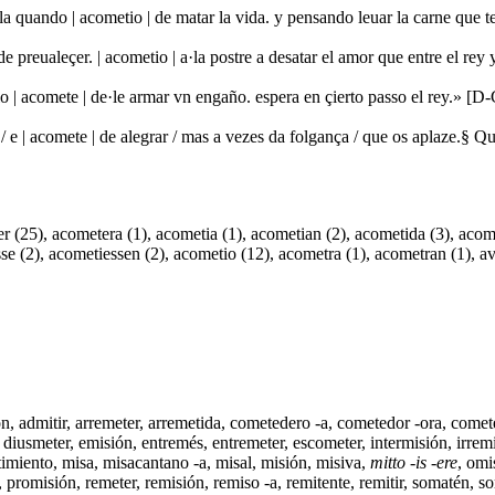
ella quando | acometio | de matar la vida. y pensando leuar la carne qu
 preualeçer. | acometio | a·la postre a desatar el amor que entre el r
lo | acomete | de·le armar vn engaño. espera en çierto passo el rey.» 
 / e | acomete | de alegrar / mas a vezes da folgança / que os aplaze.§
 (25), acometera (1), acometia (1), acometian (2), acometida (3), acome
se (2), acometiessen (2), acometio (12), acometra (1), acometran (1), a
ón
,
admitir
,
arremeter
,
arremetida
, cometedero -a, cometedor -ora,
comet
,
diusmeter
,
emisión
,
entremés
,
entremeter
, escometer, intermisión, irre
timiento,
misa
,
misacantano -a
,
misal
,
misión
,
misiva
,
mitto -is -ere
, omi
,
promisión
,
remeter
,
remisión
,
remiso -a
,
remitente
,
remitir
,
somatén
,
so