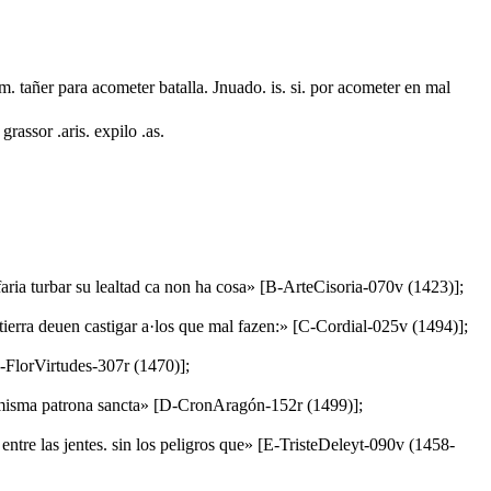
um. tañer para acometer batalla. Jnuado. is. si. por acometer en mal
rassor .aris. expilo .as.
 faria turbar su lealtad ca non ha cosa» [B-ArteCisoria-070v (1423)];
 tierra deuen castigar a·los que mal fazen:» [C-Cordial-025v (1494)];
C-FlorVirtudes-307r (1470)];
 la misma patrona sancta» [D-CronAragón-152r (1499)];
ntre las jentes. sin los peligros que» [E-TristeDeleyt-090v (1458-