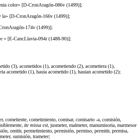
e tenia color» [D-CronAragón-086v (1499)];
ey y la» [D-CronAragón-166v (1499)];
[D-CronAragón-174v (1499)];
 Que » [E-CancLlavia-094r (1488-90)];
tido (3), acometidos (1), acometiendo (2), acometiera (1),
vria acometido (1), hauia acometido (1), hauian acometido (2);
er
,
cometiente
,
cometimiento
,
comisar
,
comisario -a
,
comisión
,
misiblemente,
ite missa est
,
jusmeter
,
malmeter
,
manumisoria
,
marmesor
sión,
omitir
,
permetimiento
,
permisión
,
permiso
,
permitir
,
premisa
,
meter
,
sumisión
,
trameter
;