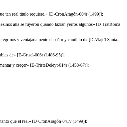
que tan real titulo requiere.» [D-CronAragón-004r (1499)];
nuezinos alla se fuyeron quando fazian yerros algunos» [D-TratRoma-
peregrinos y ventajadamente el señor y caudillo d» [D-ViajeTSanta-
hablas de» [E-Grisel-006r (1486-95)];
humentar y creçer» [E-TristeDeleyt-014r (1458-67)];
. tanto que el real» [D-CronAragón-041v (1499)];