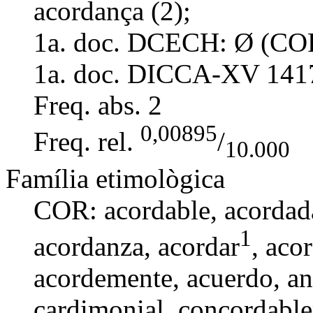
acordança (2);
1a. doc. DCECH:
Ø (COR
1a. doc. DICCA-XV
141
Freq. abs.
2
0,00895
Freq. rel.
/
10.000
Família etimològica
COR:
acordable
,
acorda
1
acordanza
,
acordar
, aco
acordemente,
acuerdo
,
an
cardimonial,
concordabl