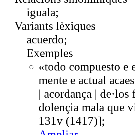
iguala;
Variants lèxiques
acuerdo;
Exemples
«todo compuesto e e
mente e actual acaes
| acordança | de·los 
dolençia mala que v
131v (1417)];
Ampliar