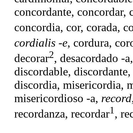
concordante
,
concordar
,
concordia
,
cor
,
corada
,
co
cordialis -e
,
cordura
, cor
2
decorar
,
desacordado -a
discordable
,
discordante
discordia
,
misericordia
,
m
misericordioso -a
,
record
1
recordanza
,
recordar
, re