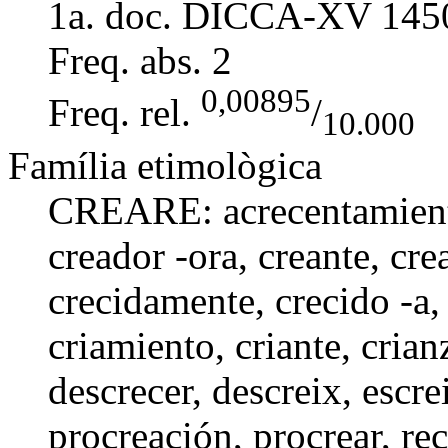
1a. doc. DICCA-XV
145
Freq. abs.
2
0,00895
Freq. rel.
/
10.000
Família etimològica
CREARE:
acrecentamien
creador -ora
, creante,
cre
crecidamente
,
crecido -a
criamiento
,
criante
,
crian
descrecer
,
descreix
,
escre
procreación
,
procrear
,
re