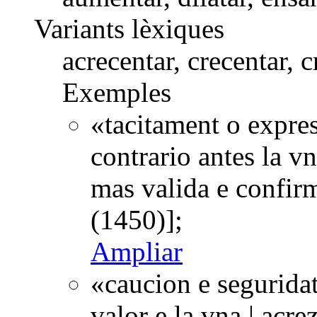
Variants lèxiques
acrecentar, crecentar, c
Exemples
«tacitament o expres
contrario antes la vna
mas valida e confir
(1450)];
Ampliar
«caucion e segurida
valor e la vna | acrez