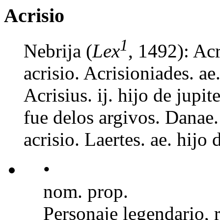
Acrisio
1
Nebrija (
Lex
, 1492): Acr
acrisio. Acrisioniades. ae.
Acrisius. ij. hijo de jupite
fue delos argivos. Danae. 
acrisio. Laertes. ae. hijo 
•
nom. prop.
Personaje legendario, 