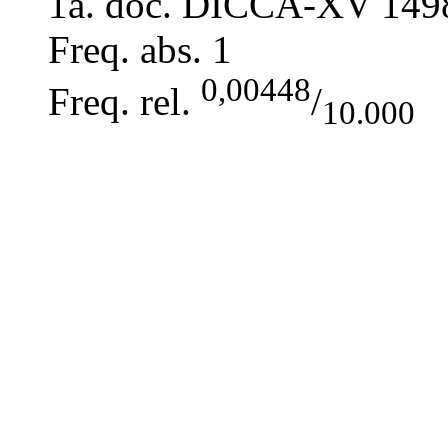
1a. doc. DICCA-XV
149
Freq. abs.
1
0,00448
Freq. rel.
/
10.000