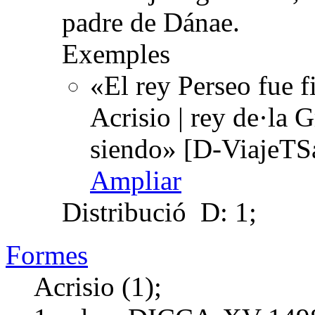
padre de Dánae.
Exemples
«El rey Perseo fue f
Acrisio | rey de·la G
siendo» [D-ViajeTS
Ampliar
Distribució
D: 1;
Formes
Acrisio (1);