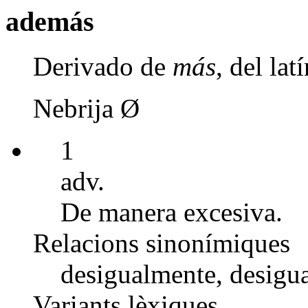
además
Derivado de
más
, del la
Nebrija Ø
1
adv.
De manera excesiva.
Relacions sinonímiques
desigualmente, desigu
Variants lèxiques