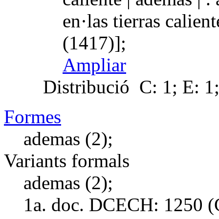
en·las tierras calie
(1417)];
Ampliar
Distribució
C: 1; E: 1
Formes
ademas (2);
Variants formals
ademas (2);
1a. doc. DCECH:
1250 (