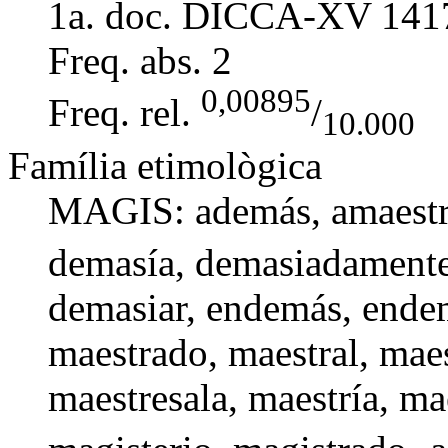
1a. doc. DICCA-XV
141
Freq. abs.
2
0,00895
Freq. rel.
/
10.000
Família etimològica
MAGIS:
además
,
amaest
demasía
,
demasiadament
demasiar
,
endemás
, ende
maestrado,
maestral
,
mae
maestresala
,
maestría
,
mae