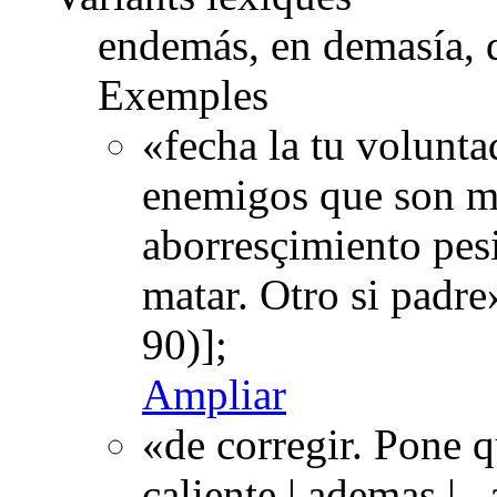
endemás, en demasía,
Exemples
«fecha la tu volunta
enemigos que son mu
aborresçimiento pes
matar. Otro si padr
90)];
Ampliar
«de corregir. Pone q
caliente | ademas | .