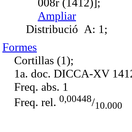
008r (1412)];
Ampliar
Distribució
A: 1;
Formes
Cortillas (1);
1a. doc. DICCA-XV
141
Freq. abs.
1
0,00448
Freq. rel.
/
10.000