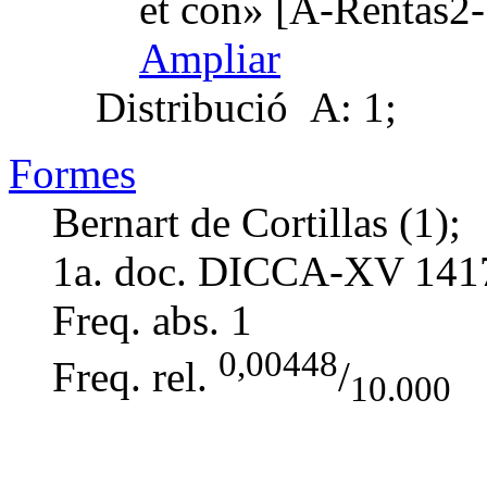
et con» [A-Rentas2-
Ampliar
Distribució
A: 1;
Formes
Bernart de Cortillas (1);
1a. doc. DICCA-XV
141
Freq. abs.
1
0,00448
Freq. rel.
/
10.000